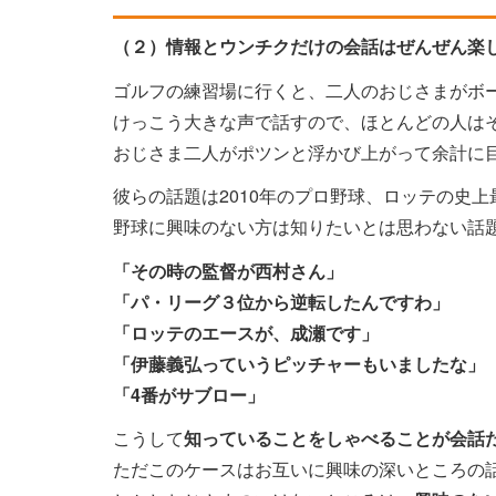
（２）情報とウンチクだけの会話はぜんぜん楽
ゴルフの練習場に行くと、二人のおじさまがボ
けっこう大きな声で話すので、ほとんどの人は
おじさま二人がポツンと浮かび上がって余計に
彼らの話題は2010年のプロ野球、ロッテの史
野球に興味のない方は知りたいとは思わない話
「その時の監督が西村さん」
「パ・リーグ３位から逆転したんですわ」
「ロッテのエースが、成瀬です」
「伊藤義弘っていうピッチャーもいましたな」
「4番がサブロー」
こうして
知っていることをしゃべることが会話
ただこのケースはお互いに興味の深いところの