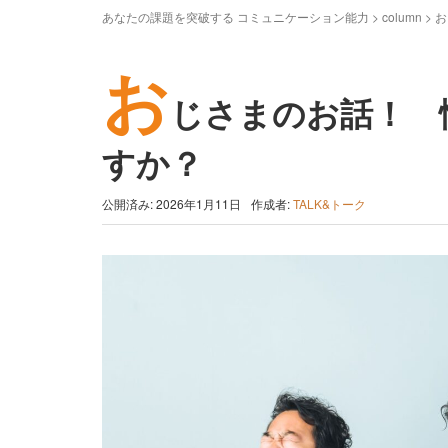
あなたの課題を突破する コミュニケーション能力
>
column
>
お
お
じさまのお話！ 
すか？
公開済み: 2026年1月11日
作成者:
TALK&トーク