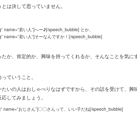
うとは決して思っていません。
=”2.jpg” name=”若い人”]へー♪[/speech_bubble] とか、
n=”2.jpg” name=”若い人”]そーなんですか！[/speech_bubble]
ったか、肯定的か、興味を持ってくれるか、そんなことを気に
力っていうこと。
いたいの人はおしゃべりなはずですから、その話を受けて、興
反応してみましょう。
con=”1.jpg” name=”おじさん”]〇〇さんって、いい子だね[/speech_bubble]