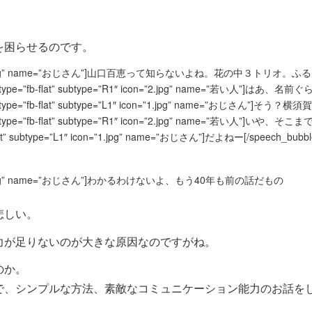
を困らせるのです。
L1″ icon=”1.jpg” name=”おじさん”]山口百恵って知らないよね。花の中３トリオ。
ype=”fb-flat” subtype=”R1″ icon=”2.jpg” name=”若い人”]はあ、名
ype=”fb-flat” subtype=”L1″ icon=”1.jpg” name=”おじさん”]そう？
pe=”fb-flat” subtype=”R1″ icon=”2.jpg” name=”若い人”]いや、そこま
lat” subtype=”L1″ icon=”1.jpg” name=”おじさん”]だよねー[/speech_bubbl
1″ icon=”1.jpg” name=”おじさん”]わかるわけないよ、もう40年も前の話だもの
悲しい。
力が足りないのが大きな原因なのですがね。
のか。
で、シンプルな方法、素敵なコミュニケーション能力のお話を