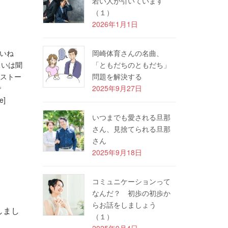
若い人が引いています
（１）
2026年1月1日
ふるいね
岡崎体育さんの名曲、
前ぐらいは聞
「ともだちのともだち」
横須賀ストー
問題を解決する
で
2025年9月27日
e]
いつまでも愛される旦那
さん、見捨てられる旦那
さん
2025年9月18日
コミュニケーションって
なんだ？ 初歩の初歩か
らお話をしましょう
しまし
（１）
2025年9月4日