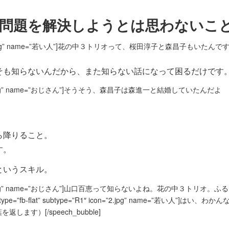
問題を解決しようとは思わないこ
R1″ icon=”2.jpg” name=”若い人”]花の中３トリオって、桜田淳子と森昌子もいたん
そも知らないんだから、また知らない話になって困るだけです
L1″ icon=”1.jpg” name=”おじさん”]そうそう、森昌子は森進一と結婚していたんだよ
ら降りること。
す。
というスキル。
L1″ icon=”1.jpg” name=”おじさん”]山口百恵って知らないよね。花の中３トリオ。
ype=”fb-flat” subtype=”R1″ icon=”2.jpg” name=”若い人”]はい、わ
す）[/speech_bubble]