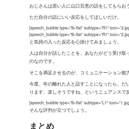
おじさんは若い人に山口百恵の話をしてもらお
ただ自分の話にいい反応をしてほしいだけ。
[speech_bubble type=”fb-flat” subtype=”R1″ icon
[speech_bubble type=”fb-flat” subtype=”R1″ ico
と気持の入った反応を心掛けてみましょう。
人は自分が話したことを、あなたがどう受け取
のなのです。
そこを満足させるのが、コミュニケーション能
今度、年の離れた人と話すことになったら、だ
ります、楽しそうですね、というニュアンスで
[speech_bubble type=”fb-flat” subtype=”L1″ i
そんな評判が立つでしょう。
まとめ