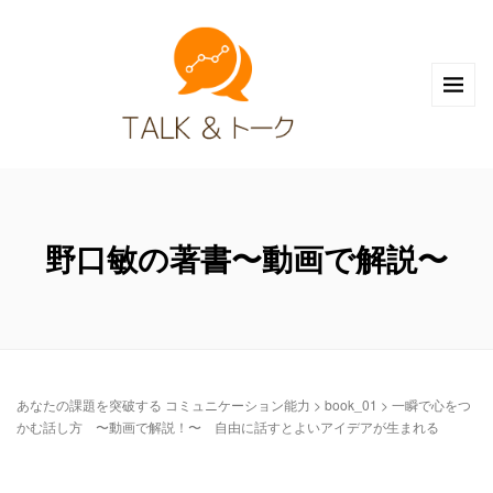
野口敏の著書〜動画で解説〜
あなたの課題を突破する コミュニケーション能力
>
book_01
>
一瞬で心をつ
かむ話し方 〜動画で解説！〜 自由に話すとよいアイデアが生まれる