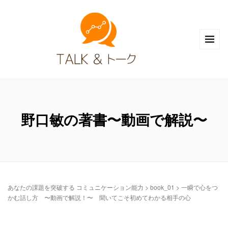
野口敏の著書〜動画で解説〜
あなたの課題を突破する コミュニケーション能力
>
book_01
>
一瞬で心をつ
かむ話し方 〜動画で解説！〜 聞いてこそ初めてわかる相手の心