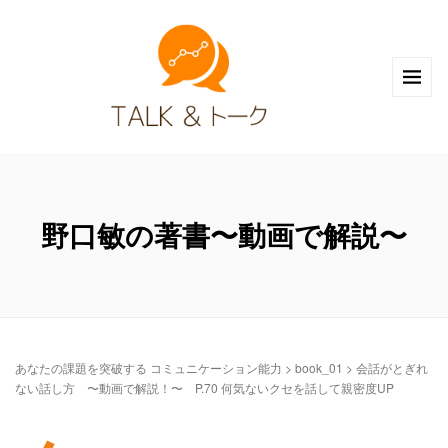
野口敏の著書〜動画で解説〜
あなたの課題を突破する コミュニケーション能力
>
book_01
>
会話がとぎれ
ない話し方 〜動画で解説！〜 P.70 何気ないクセを話して親密度UP