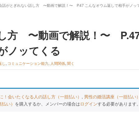
会話がとぎれない話し方 〜動画で解説！〜 P.47 こんなオウム返しで相手がノッ
方 〜動画で解説！〜 P.47
がノッてくる
返し
,
コミュニケーション能力
,
人間関係
,
聞く
に！会いたくなる人の話し方（一括払い）
,
男性の婚活講座（一括払い
括払い）
を購入するか、メンバーの場合は
ログイン
する必要があります