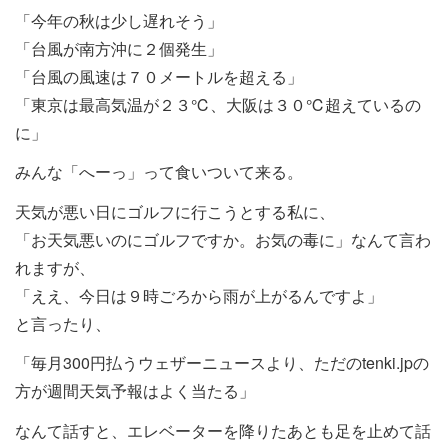
「今年の秋は少し遅れそう」
「台風が南方沖に２個発生」
「台風の風速は７０メートルを超える」
「東京は最高気温が２３℃、大阪は３０℃超えているの
に」
みんな「へーっ」って食いついて来る。
天気が悪い日にゴルフに行こうとする私に、
「お天気悪いのにゴルフですか。お気の毒に」なんて言わ
れますが、
「ええ、今日は９時ごろから雨が上がるんですよ」
と言ったり、
「毎月300円払うウェザーニュースより、ただのtenki.jpの
方が週間天気予報はよく当たる」
なんて話すと、エレベーターを降りたあとも足を止めて話