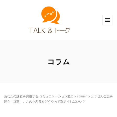
コラム
あなたの課題を突破する コミュニケーション能力
>
column
>
とつぜん会話を
襲う「沈黙」。この小悪魔をどうやって撃退すればいい？