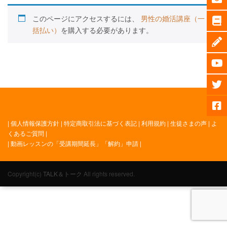
このページにアクセスするには、
男性の婚活講座（一
括払い）
を購入する必要があります。
|
個人情報保護方針
|
特定商取引法に基づく表記
|
利用規約
|
生徒さまの声
|
よ
くあるご質問
|
|
動画レッスンの「受講期間延長」「解約」申請
|
Copyright(c)
TALK＆トーク
All rights reserved.