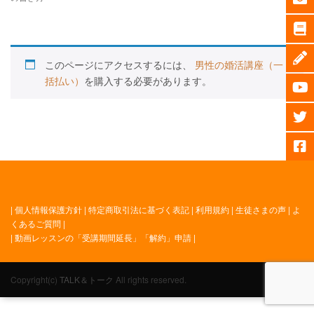
このページにアクセスするには、
男性の婚活講座（一
括払い）
を購入する必要があります。
|
個人情報保護方針
|
特定商取引法に基づく表記
|
利用規約
|
生徒さまの声
|
よ
くあるご質問
|
|
動画レッスンの「受講期間延長」「解約」申請
|
Copyright(c)
TALK＆トーク
All rights reserved.