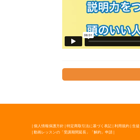
|
個人情報保護方針
|
特定商取引法に基づく表記
|
利用規約
|
生徒
|
動画レッスンの「受講期間延長」「解約」申請
|