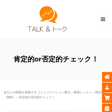
肯定的or否定的チェック！
あなたの課題を突破する コミュニケーション能力
>
動画レッスン
>
就活講座
（無料）
>
肯定的or否定的チェック！