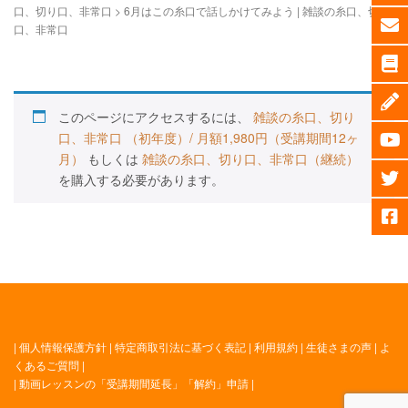
口、切り口、非常口
>
6月はこの糸口で話しかけてみよう | 雑談の糸口、切り
口、非常口
このページにアクセスするには、
雑談の糸口、切り
口、非常口 （初年度）/ 月額1,980円（受講期間12ヶ
月）
もしくは
雑談の糸口、切り口、非常口（継続）
を購入する必要があります。
|
個人情報保護方針
|
特定商取引法に基づく表記
|
利用規約
|
生徒さまの声
|
よ
くあるご質問
|
|
動画レッスンの「受講期間延長」「解約」申請
|