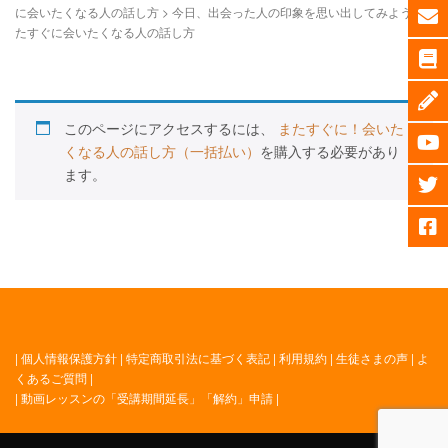
に会いたくなる人の話し方
>
今日、出会った人の印象を思い出してみよう | ま
たすぐに会いたくなる人の話し方
このページにアクセスするには、
またすぐに！会いた
くなる人の話し方（一括払い）
を購入する必要があり
ます。
|
個人情報保護方針
|
特定商取引法に基づく表記
|
利用規約
|
生徒さまの声
|
よ
くあるご質問
|
|
動画レッスンの「受講期間延長」「解約」申請
|