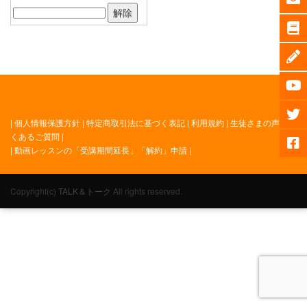
|
個人情報保護方針
|
特定商取引法に基づく表記
|
利用規約
|
生徒さまの声
|
よ
くあるご質問
|
|
動画レッスンの「受講期間延長」「解約」申請
|
Copyright(c)
TALK＆トーク
All rights reserved.