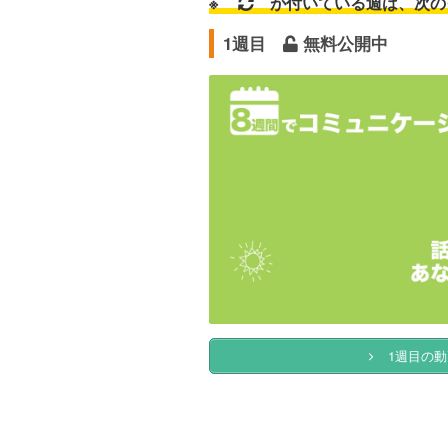
※
が付いている週は、次の
1週目
無料公開中
1週目の動