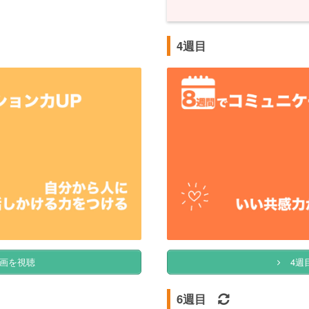
4週目
画を視聴
4週
6週目