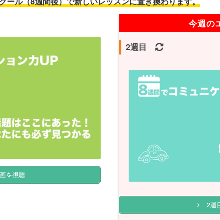
クール（8週間後）で新しいレッスンに置き換わります。
今週の
2週目
画を視聴
2週