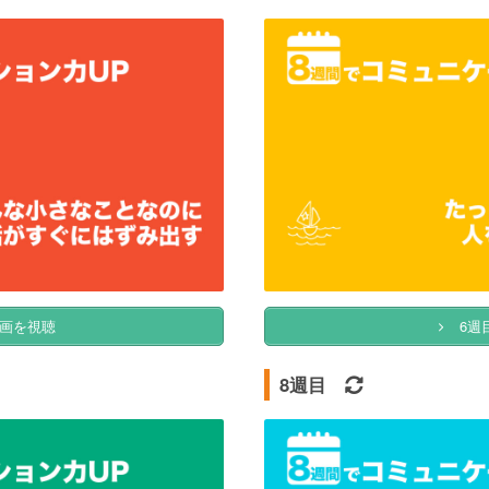
画を視聴
6週
8週目