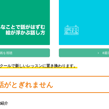
画を視聴
8週
クールで新しいレッスンに置き換わります。
話がとぎれません
ご紹介