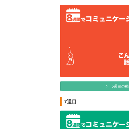
5週目の動
7週目