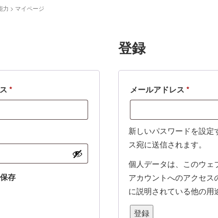
能力
>
マイページ
登録
必
必
レス
*
メールアドレス
*
須
須
新しいパスワードを設定
ス宛に送信されます。
個人データは、このウェ
を保存
アカウントへのアクセス
に説明されている他の用
登録